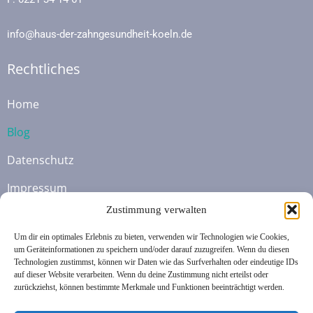
info@haus-der-zahngesundheit-koeln.de
Rechtliches
Home
Blog
Datenschutz
Impressum
Zustimmung verwalten
Cookie-Richtlinie (EU)
Um dir ein optimales Erlebnis zu bieten, verwenden wir Technologien wie Cookies,
Unsere Socialmedia Kanäle
um Geräteinformationen zu speichern und/oder darauf zuzugreifen. Wenn du diesen
Technologien zustimmst, können wir Daten wie das Surfverhalten oder eindeutige IDs
auf dieser Website verarbeiten. Wenn du deine Zustimmung nicht erteilst oder
zurückziehst, können bestimmte Merkmale und Funktionen beeinträchtigt werden.
Online Termin