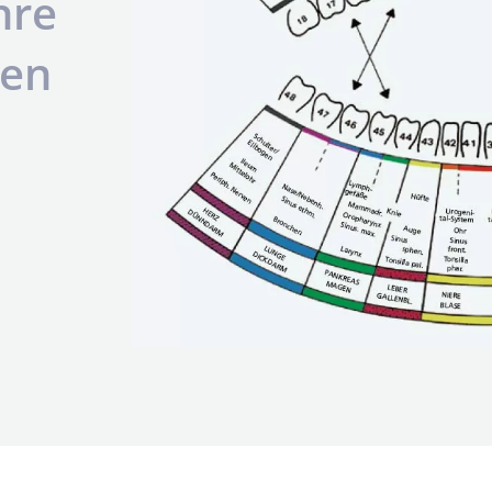
hre
den