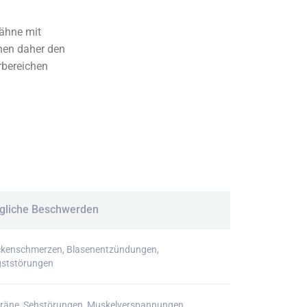
ähne mit
en daher den
rbereichen
gliche Beschwerden
kenschmerzen, Blasenentzündungen,
ststörungen
räne, Sehstörungen, Muskelverspannungen