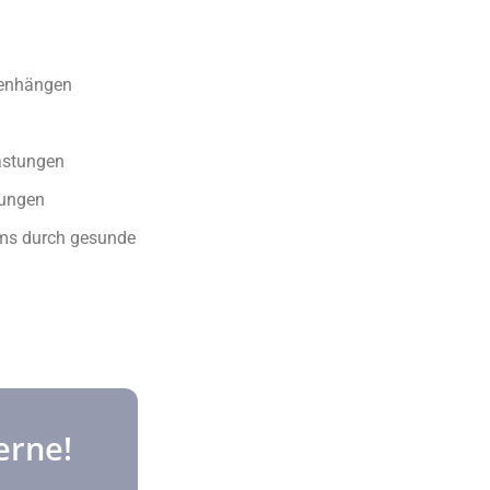
menhängen
astungen
lungen
ms durch gesunde
erne!