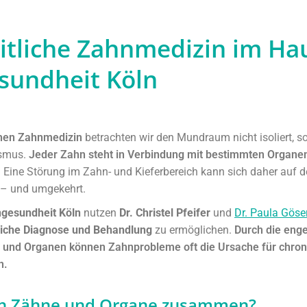
itliche Zahnmedizin im Ha
sundheit Köln
chen Zahnmedizin
betrachten wir den Mundraum nicht isoliert, so
smus.
Jeder Zahn steht in Verbindung mit bestimmten Organe
.
Eine Störung im Zahn- und Kieferbereich kann sich daher auf 
 – und umgekehrt.
gesundheit Köln
nutzen
Dr. Christel Pfeifer
und
Dr. Paula Göse
liche Diagnose und Behandlung
zu ermöglichen.
Durch die eng
und Organen können Zahnprobleme oft die Ursache für chron
n.
n Zähne und Organe zusammen?