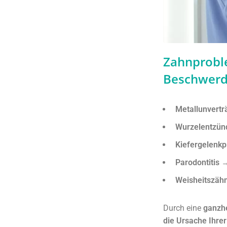
Zahnproble
Beschwer
Metallunvertr
Wurzelentzün
Kiefergelenk
Parodontitis
Weisheitszähn
Durch eine
ganzh
die Ursache Ihre