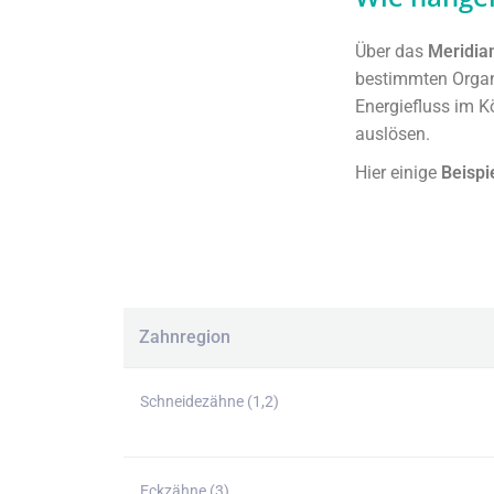
Über das
Meridia
bestimmten Orga
Energiefluss im K
auslösen.
Hier einige
Beisp
Zahnregion
Schneidezähne (1,2)
Eckzähne (3)