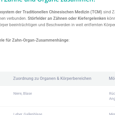
nsystem der Traditionellen Chinesischen Medizin (TCM)
sind Z
nen verbunden.
Störfelder an Zähnen oder Kiefergelenken
könn
örper beeinträchtigen und Beschwerden in weit entfernten Körpe
iele für Zahn-Organ-Zusammenhänge
:
Zuordnung zu Organen & Körperbereichen
Mö
Niere, Blase
Rüc
Ang
Leber, Gallenblase
Mig