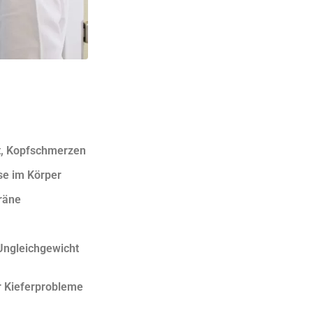
it, Kopfschmerzen
e im Körper
räne
Ungleichgewicht
r Kieferprobleme