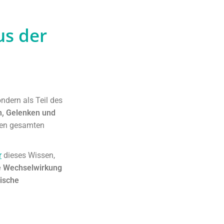
us der
ndern als Teil des
n, Gelenken und
den gesamten
r
dieses Wissen,
e Wechselwirkung
ische