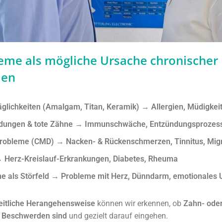
me als mögliche Ursache chronischer
den
äglichkeiten (Amalgam, Titan, Keramik)
→
Allergien, Müdigke
dungen & tote Zähne
→
Immunschwäche, Entzündungsprozess
probleme (CMD)
→
Nacken- & Rückenschmerzen, Tinnitus, Mig
→
Herz-Kreislauf-Erkrankungen, Diabetes, Rheuma
e als Störfeld
→
Probleme mit Herz, Dünndarm, emotionales 
eitliche Herangehensweise
können wir erkennen, ob
Zahn- ode
r Beschwerden sind
und gezielt darauf eingehen.