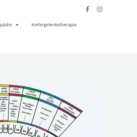
opädie
Kiefergelenkstherapie
e